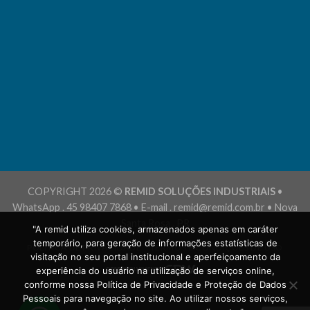
COPYRIGHT 2026 ©
REMID SOLUÇÕES INDUSTRIAIS
•
WhatsApp . 45 98407 7868 • E-mail . remid@remid.com.br • Nova
Santa Rosa . PR
"A remid utiliza cookies, armazenados apenas em caráter
temporário, para geração de informações estatísticas de
POLÍTICA DE PRIVACIDADE
TERMOS E CONDIÇÕES DE USO
visitação no seu portal institucional e aperfeiçoamento da
experiência do usuário na utilização de serviços online,
conforme nossa Política de Privacidade e Proteção de Dados
Pessoais para navegação no site. Ao utilizar nossos serviços,