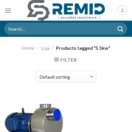
Skip
to
content
Search
for:
Home
/
Loja
/
Products tagged “5.5kw”
FILTER