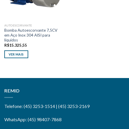
AUTOESCORVANTE
Bomba Autoescorvante 7,5CV
em Aço Inox 304 AISI para
líquidos
R$
15.325,55
VER MAIS
REMID
Telefone: (45) 3253-1514 | (45) 3253-2169
WhatsApp: (45) 98407-7868