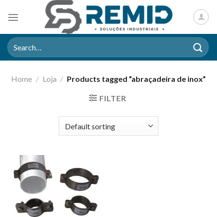
Skip
to
content
Search
for:
Home
/
Loja
/
Products tagged “abraçadeira de inox”
FILTER