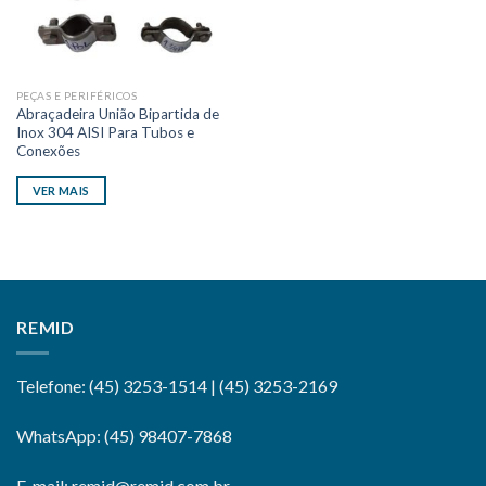
PEÇAS E PERIFÉRICOS
Abraçadeira União Bipartida de
Inox 304 AISI Para Tubos e
Conexões
VER MAIS
REMID
Telefone: (45) 3253-1514 | (45) 3253-2169
WhatsApp: (45) 98407-7868
E-mail: remid@remid.com.br