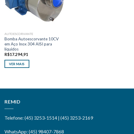
AUTOESCORVANTE
Bomba Autoescorvante 10CV
em Aço Inox 304 AISI para
líquidos
R$
17.294,91
VER MAIS
REMID
Telefone: (45) 3253-1514 | (45) 3253-2169
WhatsApp: (45) 98407-7868