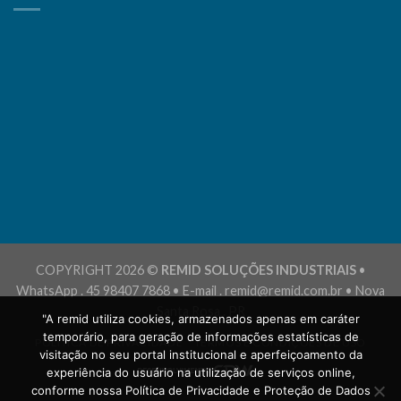
COPYRIGHT 2026 ©
REMID SOLUÇÕES INDUSTRIAIS
•
WhatsApp . 45 98407 7868 • E-mail . remid@remid.com.br • Nova
Santa Rosa . PR
"A remid utiliza cookies, armazenados apenas em caráter
temporário, para geração de informações estatísticas de
POLÍTICA DE PRIVACIDADE
TERMOS E CONDIÇÕES DE USO
visitação no seu portal institucional e aperfeiçoamento da
experiência do usuário na utilização de serviços online,
conforme nossa Política de Privacidade e Proteção de Dados