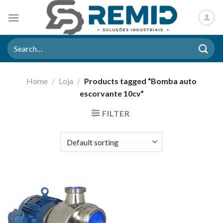
Skip
to
content
Search
for:
Home
/
Loja
/
Products tagged “Bomba auto
escorvante 10cv”
FILTER