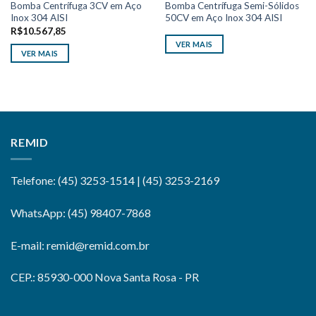
Bomba Centrífuga 3CV em Aço
Bomba Centrífuga Semi-Sólidos
Inox 304 AISI
50CV em Aço Inox 304 AISI
R$
10.567,85
VER MAIS
VER MAIS
REMID
Telefone: (45) 3253-1514 | (45) 3253-2169
WhatsApp: (45) 98407-7868
E-mail: remid@remid.com.br
CEP.: 85930-000 Nova Santa Rosa - PR