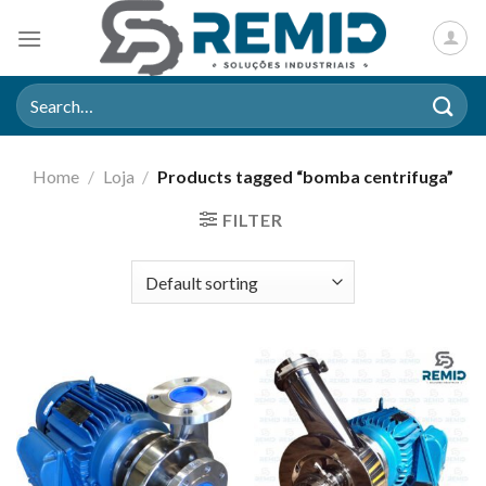
Skip
to
content
Search
for:
Home
/
Loja
/
Products tagged “bomba centrifuga”
FILTER