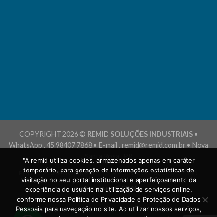
COPYRIGHT 2026 ©
REMID SOLUÇÕES INDUSTRIAIS
•
WhatsApp . 45 98407 7868 • E-mail . remid@remid.com.br • Nova
Santa Rosa . PR
"A remid utiliza cookies, armazenados apenas em caráter
temporário, para geração de informações estatísticas de
POLÍTICA DE PRIVACIDADE
TERMOS E CONDIÇÕES DE USO
visitação no seu portal institucional e aperfeiçoamento da
experiência do usuário na utilização de serviços online,
conforme nossa Política de Privacidade e Proteção de Dados
Pessoais para navegação no site. Ao utilizar nossos serviços,