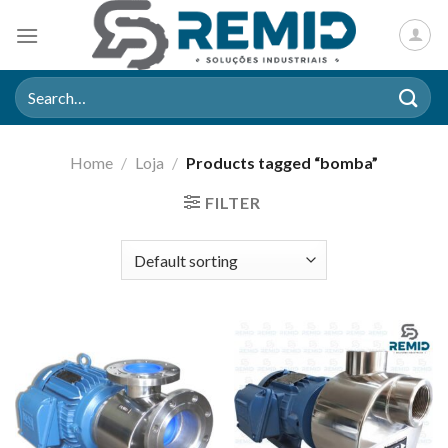
Skip
to
content
Search
for:
Home
/
Loja
/
Products tagged “bomba”
FILTER