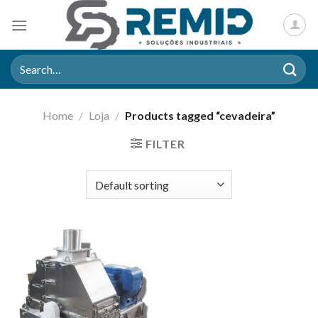
Skip
to
content
Search
for:
Home
/
Loja
/
Products tagged “cevadeira”
FILTER