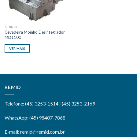
MOINHOS
Cevadeira Moinho Desintegrador
MD1100
VER MAIS
REMID
Telefone: (45) 3253-1514 | (45) 3253-2169
WhatsApp: (45) 98407-7868
E-mail: remid@remid.com.br