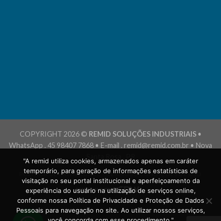
COPYRIGHT 2026 ©
REMID SOLUÇÕES INDUSTRIAIS
•
WhatsApp . 45 98407 7868 • E-mail . remid@remid.com.br • Nova
Santa Rosa . PR
"A remid utiliza cookies, armazenados apenas em caráter
temporário, para geração de informações estatísticas de
POLÍTICA DE PRIVACIDADE
TERMOS E CONDIÇÕES DE USO
visitação no seu portal institucional e aperfeiçoamento da
experiência do usuário na utilização de serviços online,
conforme nossa Política de Privacidade e Proteção de Dados
Pessoais para navegação no site. Ao utilizar nossos serviços,
você concorda com esse procedimento."