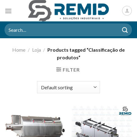
Skip
to
content
Search
for:
Home
/
Loja
/
Products tagged “Classificação de
produtos”
FILTER