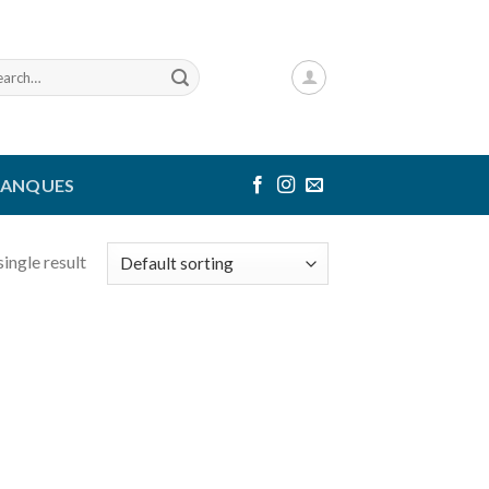
rch
TANQUES
ingle result