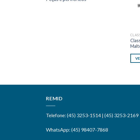
CLAS
Clas
Malt
VE
REMID
Telefone: (45) 3253-1514 | (45) 3253-2169
WhatsApp: (45) 98407-7868