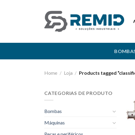
Skip
to
content
BOMBA
Home
/
Loja
/
Products tagged “classif
CATEGORIAS DE PRODUTO
Bombas
Máquinas
Peças e periféricos