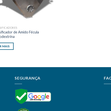
SIFICADORES
sificador de Amido Fécula
odextrina
R MAIS
SEGURANÇA
FA