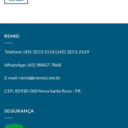
REMID
Telefone: (45) 3253-1514 | (45) 3253-2169
WhatsApp: (45) 98407-7868
E-mail: remid@remid.com.br
CEP.: 85930-000 Nova Santa Rosa - PR
SEGURANÇA