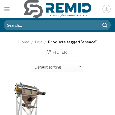
Skip
to
content
Search
for:
Home
/
Loja
/
Products tagged “ensace”
FILTER