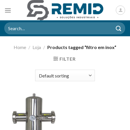
Skip
to
content
Search
for:
Home
/
Loja
/
Products tagged “filtro em inox”
FILTER