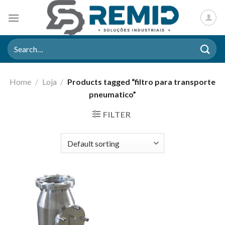
Skip
to
content
Search
for:
Home
/
Loja
/
Products tagged “filtro para transporte
pneumatico”
FILTER