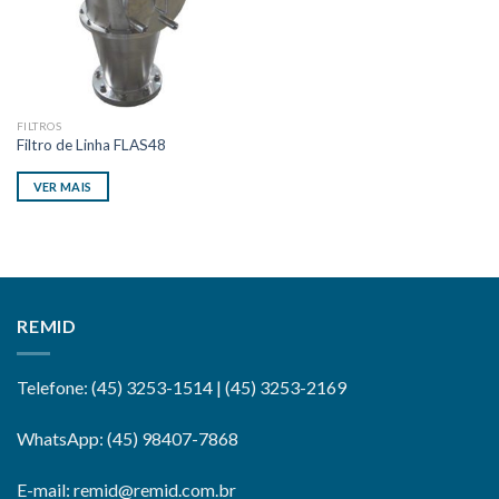
FILTROS
Filtro de Linha FLAS48
VER MAIS
REMID
Telefone: (45) 3253-1514 | (45) 3253-2169
WhatsApp: (45) 98407-7868
E-mail: remid@remid.com.br