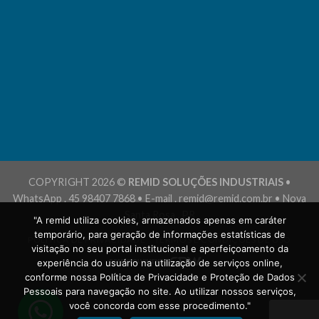
COPYRIGHT 2026 ©
REMID SOLUÇÕES INDUSTRIAIS
•
WhatsApp . 45 98407 7868 • E-mail . remid@remid.com.br • Nova
Santa Rosa . PR
"A remid utiliza cookies, armazenados apenas em caráter
temporário, para geração de informações estatísticas de
POLÍTICA DE PRIVACIDADE
TERMOS E CONDIÇÕES DE USO
visitação no seu portal institucional e aperfeiçoamento da
experiência do usuário na utilização de serviços online,
conforme nossa Política de Privacidade e Proteção de Dados
Pessoais para navegação no site. Ao utilizar nossos serviços,
você concorda com esse procedimento."