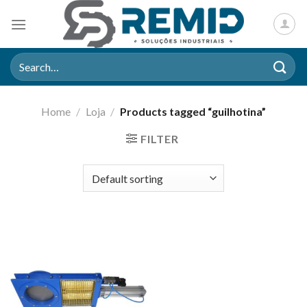
Skip
to
content
Search
for:
Home
/
Loja
/
Products tagged “guilhotina”
FILTER