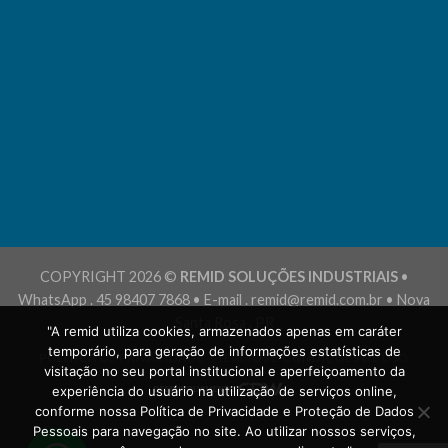
COPYRIGHT 2026 ©
REMID SOLUÇÕES INDUSTRIAIS
•
WhatsApp . 45 98407 7868 • E-mail . remid@remid.com.br • Nova
Santa Rosa . PR
"A remid utiliza cookies, armazenados apenas em caráter
temporário, para geração de informações estatísticas de
POLÍTICA DE PRIVACIDADE
TERMOS E CONDIÇÕES DE USO
visitação no seu portal institucional e aperfeiçoamento da
experiência do usuário na utilização de serviços online,
conforme nossa Política de Privacidade e Proteção de Dados
Pessoais para navegação no site. Ao utilizar nossos serviços,