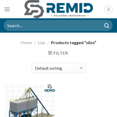
Skip
to
content
Search
for:
Home
/
Loja
/
Products tagged “silos”
FILTER