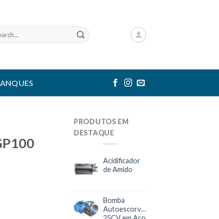
rch
TANQUES
PRODUTOS EM
DESTAQUE
LGP100
Acidificador
de Amido
Bomba
Autoescorvante
25CV em Aço