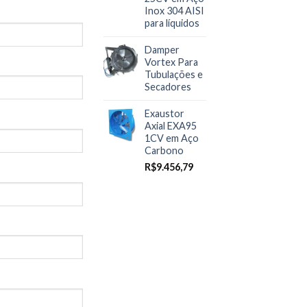
Inox 304 AISI
para líquidos
Damper
Vortex Para
Tubulações e
Secadores
Exaustor
Axial EXA95
1CV em Aço
Carbono
R$
9.456,79