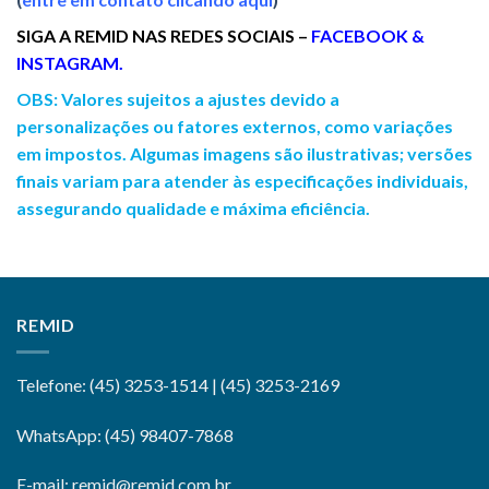
SIGA A REMID NAS REDES SOCIAIS –
FACEBOOK
&
INSTAGRAM
.
OBS: Valores sujeitos a ajustes devido a
personalizações ou fatores externos, como variações
em impostos. Algumas imagens são ilustrativas; versões
finais variam para atender às especificações individuais,
assegurando qualidade e máxima eficiência.
REMID
Telefone: (45) 3253-1514 | (45) 3253-2169
WhatsApp: (45) 98407-7868
E-mail: remid@remid.com.br